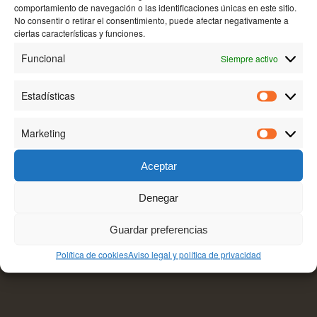
comportamiento de navegación o las identificaciones únicas en este sitio.
No consentir o retirar el consentimiento, puede afectar negativamente a
ciertas características y funciones.
BODEGA AKUTAIN
Camino de la Manzanera, 26200, Haro-La Rioja.
Funcional
Siempre activo
Tel:+34 941 302 651
Estadísticas
Estadísti
Marketing
Marketin
Aceptar
Denegar
TEXTOS LEGALES
Guardar preferencias
Aviso legal y política de privacidad
Política de cookies (UE)
Política de cookies
Aviso legal y política de privacidad