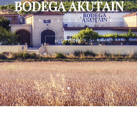
B
O
D
E
G
A
A
K
U
T
A
I
N
ESENCIA DE RIOJA
HISTORIA