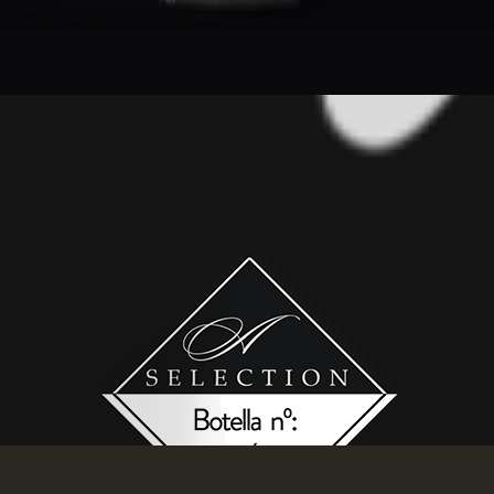
1
2
3
4
Los vinos Akutain Selection son
ediciones limitadas en los que
todas las botellas están
numeradas.