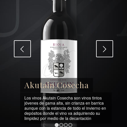
Posterior
cha
Akutain Crianza
 vinos tintos
anza en barrica
Los Crianzas de Bodega Akutain son vi
o el invierno en
tintos con una crianza media en barrica
dquiriendo su
roble (al menos 14 meses) y botella (al
antación
menos 8 meses).