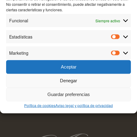
No consentir o retirar el consentimiento, puede afectar negativamente a
BODEGA AKUTAIN
ciertas características y funciones.
Camino de la Manzanera, 26200, Haro-La Rioja.
Funcional
Siempre activo
Tel:+34 941 302 651
Estadísticas
Estadísti
Marketing
Marketin
Aceptar
TEXTOS LEGALES
Denegar
Aviso legal y política de privacidad
Guardar preferencias
Política de cookies (UE)
Política de cookies
Aviso legal y política de privacidad