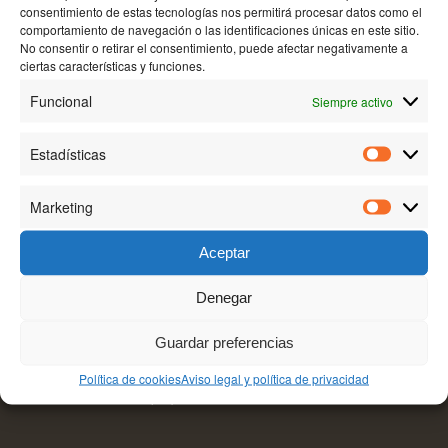
consentimiento de estas tecnologías nos permitirá procesar datos como el
comportamiento de navegación o las identificaciones únicas en este sitio.
No consentir o retirar el consentimiento, puede afectar negativamente a
ciertas características y funciones.
BODEGA AKUTAIN
Funcional
Siempre activo
Camino de la Manzanera, 26200, Haro-La Rioja.
Tel:+34 941 302 651
Estadísticas
Estadísti
Marketing
Marketin
Aceptar
Denegar
TEXTOS LEGALES
Guardar preferencias
Aviso legal y política de privacidad
Política de cookies
Aviso legal y política de privacidad
Política de cookies (UE)