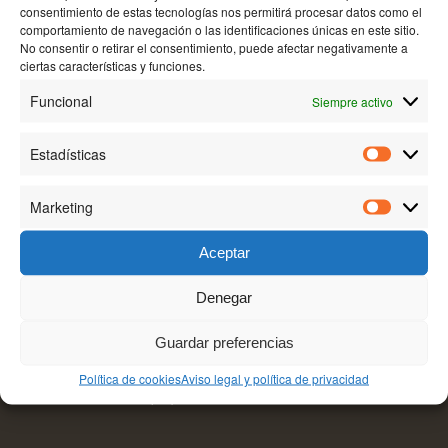
consentimiento de estas tecnologías nos permitirá procesar datos como el
comportamiento de navegación o las identificaciones únicas en este sitio.
No consentir o retirar el consentimiento, puede afectar negativamente a
ciertas características y funciones.
BODEGA AKUTAIN
Funcional
Siempre activo
Camino de la Manzanera, 26200, Haro-La Rioja.
Tel:+34 941 302 651
Estadísticas
Estadísti
Marketing
Marketin
Aceptar
Denegar
TEXTOS LEGALES
Guardar preferencias
Aviso legal y política de privacidad
Política de cookies
Aviso legal y política de privacidad
Política de cookies (UE)