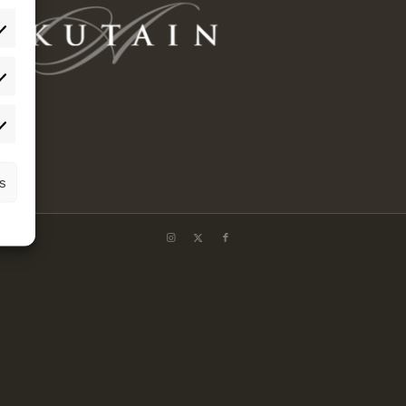
adísticas
keting
as