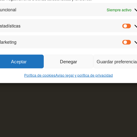
TEXTOS LEGALES
uncional
Siempre activo
a
Aviso legal y política de privacidad
Política de cookies (UE)
stadísticas
Est
arketing
Mar
Aceptar
Denegar
Guardar preferenci
Política de cookies
Aviso legal y política de privacidad