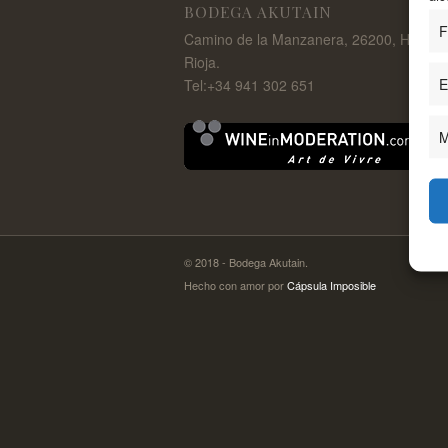
BODEGA AKUTAIN
F
Camino de la Manzanera, 26200, Haro-L
Rioja.
E
Tel:+34 941 302 651
M
© 2018 - Bodega Akutain.
Hecho con amor por
Cápsula Imposible