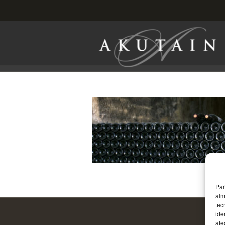
Par
alm
tec
ide
afe