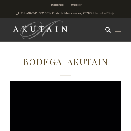
Español
English
Tel:+34 941 302 651
- C. de la Manzanera, 26200, Haro-La Rioja.
BODEGA-AKUTAIN