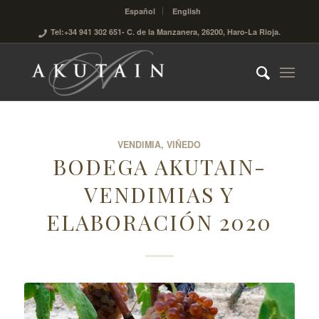
Español
English
Tel:+34 941 302 651
- C. de la Manzanera, 26200, Haro-La Rioja.
VENDIMIA
,
VIÑEDO
BODEGA AKUTAIN-
VENDIMIAS Y
ELABORACIÓN 2020