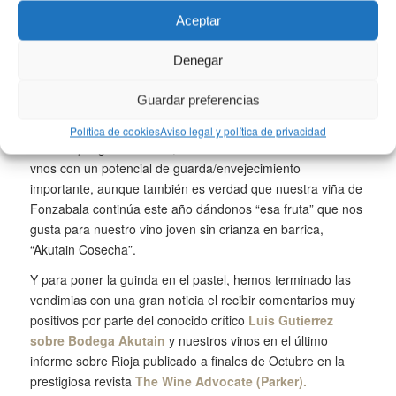
por debajo del máximo por hectárea permitido por la
Aceptar
D.O.Ca. Rioja para variedades tintas.
Denegar
En el momento de escribir estas notas los vinos no están
terminados aún, aunque ya se puede ir apreciando que
Guardar preferencias
están saliendo vinos muy equilibrados en grado y acidez y
que van acompañados de mucho color y mucho extracto.
Política de cookies
Aviso legal y política de privacidad
Parece que gracias a ello, la cosecha de 2020 nos va a dar
vnos con un potencial de guarda/envejecimiento
importante, aunque también es verdad que nuestra viña de
Fonzabala continúa este año dándonos “esa fruta” que nos
gusta para nuestro vino joven sin crianza en barrica,
“Akutain Cosecha”.
Y para poner la guinda en el pastel, hemos terminado las
vendimias con una gran noticia el recibir comentarios muy
positivos por parte del conocido crítico
Luis Gutierrez
sobre Bodega Akutain
y nuestros vinos en el último
informe sobre Rioja publicado a finales de Octubre en la
prestigiosa revista
The Wine Advocate (Parker).