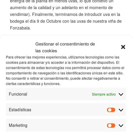
energía de la planta en menos uvas, lo que conllevó un
aumento de la calidad y un adelanto en el momento de
vendimiar). Finalmente, terminamos de introducir uva en la
bodega el día 9 de Octubre con las uvas de nuestra viña de
Fonzabala.
Gestionar el consentimiento de
las cookies
Para ofrecer las mejores experiencias, utilizamos tecnologías como las
cookies para almacenar y/o acceder a la información del dispositivo. El
Posterior
consentimiento de estas tecnologías nos permitirá procesar datos como el
comportamiento de navegación o las identificaciones únicas en este sitio.
No consentir o retirar el consentimiento, puede afectar negativamente a
ciertas características y funciones.
1
2
3
4
5
Funcional
Siempre activo
Como resultado hemos obtenido en 2020 en Bodega
Estadísticas
Akutain una uva de gran calidad, con un punto de
Estadísti
maduración excelente (tanto en el mosto y el grado, como
en la pepita y el pellejo). En cuanto a cantidad, la
Marketing
Marketin
producción a quedado como siempre considerablemente